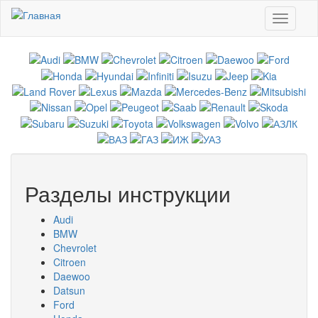
Перейти к основному содержанию
Toggle
navigati
Разделы инструкции
Audi
BMW
Chevrolet
Citroen
Daewoo
Datsun
Ford