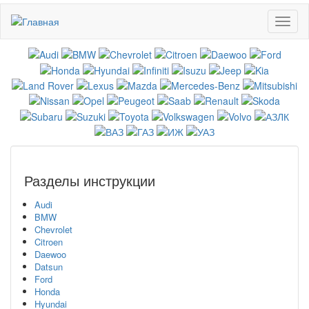
Перейти
Toggl
к
naviga
основному
содержанию
Разделы инструкции
Audi
BMW
Chevrolet
Citroen
Daewoo
Datsun
Ford
Honda
Hyundai