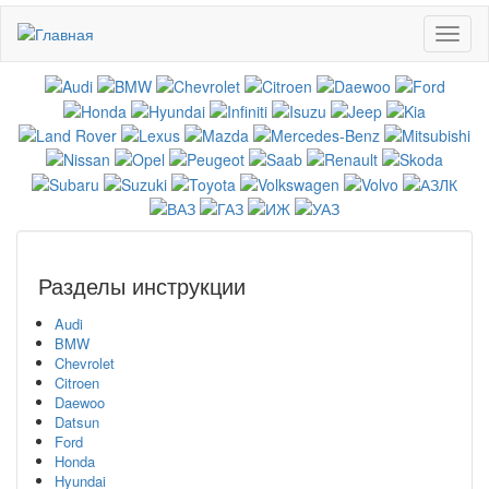
Перейти
Toggl
к
naviga
основному
содержанию
Разделы инструкции
Audi
BMW
Chevrolet
Citroen
Daewoo
Datsun
Ford
Honda
Hyundai