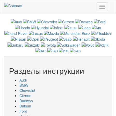
Перейти к основному содержанию
Toggle
navigati
Разделы инструкции
Audi
BMW
Chevrolet
Citroen
Daewoo
Datsun
Ford