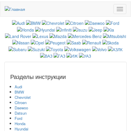
Перейти
Toggl
к
naviga
основному
содержанию
Разделы инструкции
Audi
BMW
Chevrolet
Citroen
Daewoo
Datsun
Ford
Honda
Hyundai