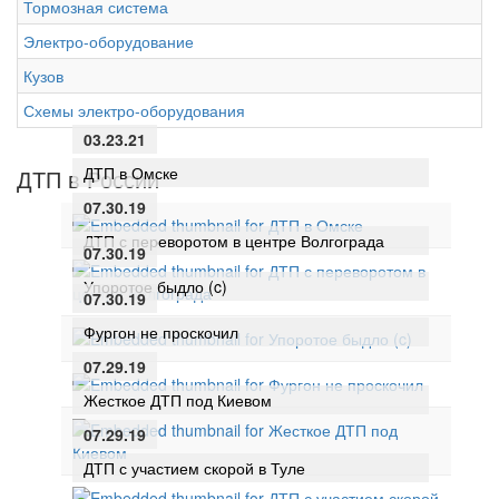
Тормозная система
Электро-оборудование
Кузов
Схемы электро-оборудования
03.23.21
ДТП в Омске
ДТП в России
07.30.19
ДТП с переворотом в центре Волгограда
07.30.19
Упоротое быдло (c)
07.30.19
Фургон не проскочил
07.29.19
Жесткое ДТП под Киевом
07.29.19
ДТП с участием скорой в Туле