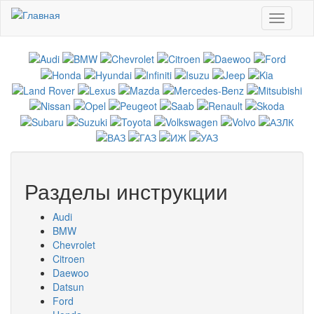
Перейти к основному содержанию
Toggle
navigati
Разделы инструкции
Audi
BMW
Chevrolet
Citroen
Daewoo
Datsun
Ford