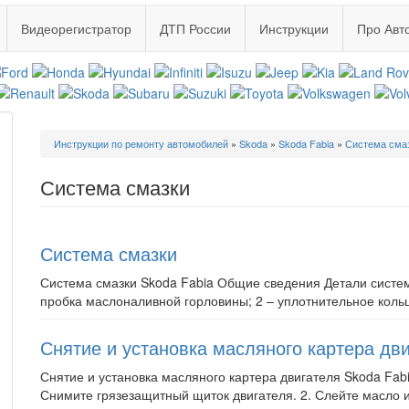
Видеорегистратор
ДТП России
Инструкции
Про Авт
Вы
Инструкции по ремонту автомобилей
»
Skoda
»
Skoda Fabia
»
Система сма
здесь
Система смазки
Система смазки
Система смазки Skoda Fabia Общие сведения Детали системы с
пробка маслоналивной горловины; 2 – уплотнительное кольцо
Снятие и установка масляного картера дв
Снятие и установка масляного картера двигателя Skoda 
Снимите грязезащитный щиток двигателя. 2. Слейте масло из