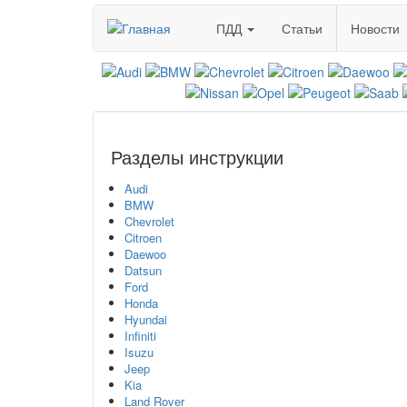
Перейти
ПДД
Статьи
Новости
к
основному
содержанию
Разделы инструкции
Audi
BMW
Chevrolet
Citroen
Daewoo
Datsun
Ford
Honda
Hyundai
Infiniti
Isuzu
Jeep
Kia
Land Rover