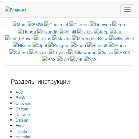
Перейти
Toggl
к
naviga
основному
содержанию
Разделы инструкции
Audi
BMW
Chevrolet
Citroen
Daewoo
Datsun
Ford
Honda
Hyundai