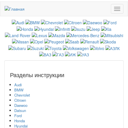
Перейти
Toggl
к
naviga
основному
содержанию
Разделы инструкции
Audi
BMW
Chevrolet
Citroen
Daewoo
Datsun
Ford
Honda
Hyundai