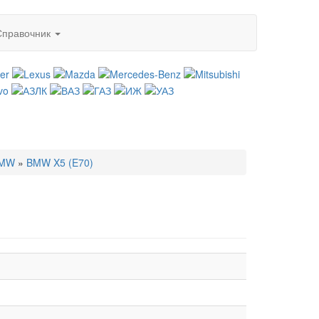
Справочник
MW
»
BMW X5 (E70)