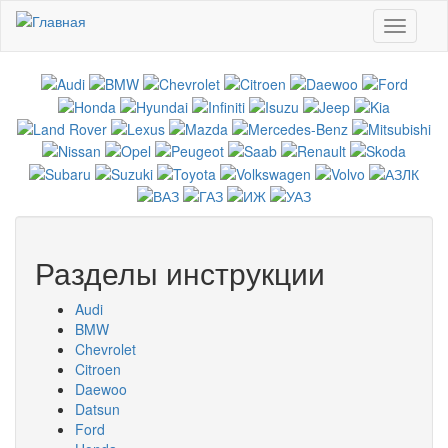
Перейти к основному содержанию
Toggle
navigati
Разделы инструкции
Audi
BMW
Chevrolet
Citroen
Daewoo
Datsun
Ford