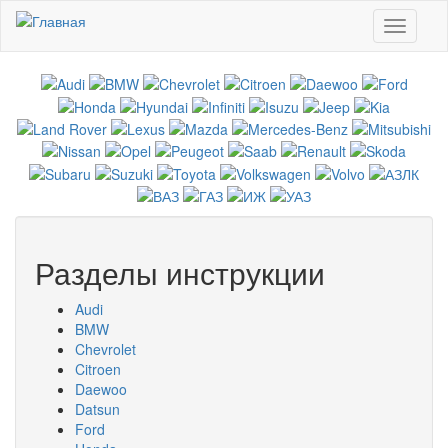
Перейти к основному содержанию
Toggle
navigati
Разделы инструкции
Audi
BMW
Chevrolet
Citroen
Daewoo
Datsun
Ford