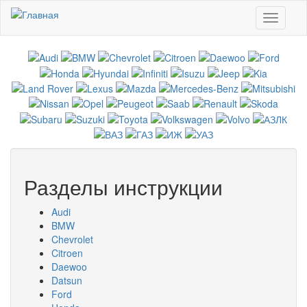
Перейти к основному содержанию
Toggle
navigati
Разделы инструкции
Audi
BMW
Chevrolet
Citroen
Daewoo
Datsun
Ford