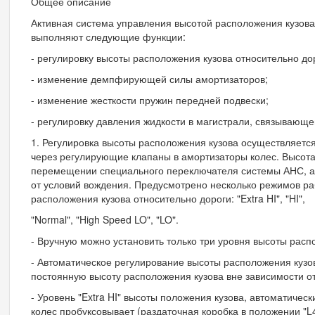
Общее описание
Активная система управления высотой расположения кузова
выполняют следующие функции:
- регулировку высоты расположения кузова относительно до
- изменение демпфирующей силы амортизаторов;
- изменение жесткости пружин передней подвески;
- регулировку давления жидкости в магистрали, связывающ
1. Регулировка высоты расположения кузова осуществляет
через регулирующие клапаны в амортизаторы колес. Высота
перемещении специального переключателя системы АНС, а 
от условий вождения. Предусмотрено несколько режимов ра
расположения кузова относительно дороги: "Extra HI", "HI",
"Normal", "High Speed LO", "LO".
- Вручную можно установить только три уровня высоты распол
- Автоматическое регулирование высоты расположения кузо
постоянную высоту расположения кузова вне зависимости от
- Уровень "Extra HI" высоты положения кузова, автоматическ
колес пробуксовывает (раздаточная коробка в положении "L