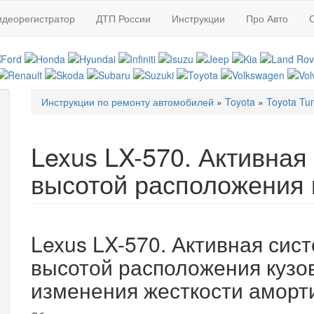
идеорегистратор
ДТП России
Инструкции
Про Авто
Инструкции по ремонту автомобилей
»
Toyota
»
Toyota Tu
Вы здесь
Lexus LX-570. Активная
высотой расположения 
Lexus LX-570. Активная сис
высотой расположения кузо
изменения жесткости аморт