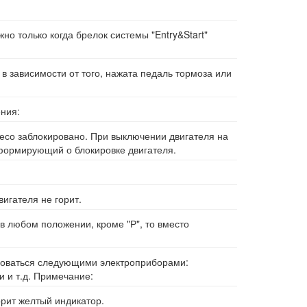
о только когда брелок системы "Entry&Start"
в зависимости от того, нажата педаль тормоза или
ния:
есо заблокировано. При выключении двигателя на
формирующий о блокировке двигателя.
игателя не горит.
в любом положении, кроме "Р", то вместо
ьзоваться следующими электроприборами:
 и т.д. Примечание:
орит желтый индикатор.