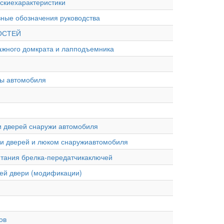
ческиехарактеристики
овные обозначения руководства
НОСТЕЙ
аражного домкрата и лапподъемника
ры автомобиля
ми дверей снаружи автомобиля
ами дверей и люком снаружиавтомобиля
питания брелка-передатчикаключей
дней двери (модификации)
ов