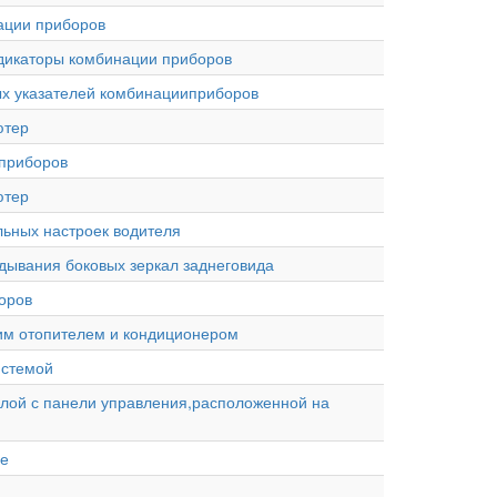
нации приборов
индикаторы комбинации приборов
ных указателей комбинацииприборов
ютер
 приборов
ютер
альных настроек водителя
ладывания боковых зеркал заднеговида
оров
дним отопителем и кондиционером
истемой
толой с панели управления,расположенной на
ие