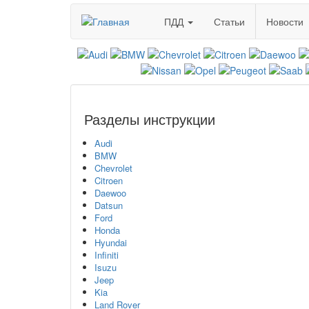
Перейти
ПДД
Статьи
Новости
к
основному
содержанию
Разделы инструкции
Audi
BMW
Chevrolet
Citroen
Daewoo
Datsun
Ford
Honda
Hyundai
Infiniti
Isuzu
Jeep
Kia
Land Rover