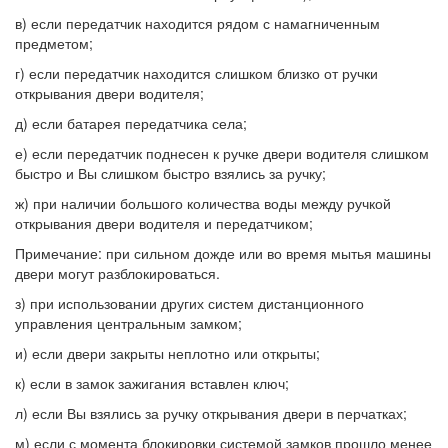
в) если передатчик находится рядом с намагниченным
предметом;
г) если передатчик находится слишком близко от ручки
открывания двери водителя;
д) если батарея передатчика села;
е) если передатчик поднесен к ручке двери водителя слишком
быстро и Вы слишком быстро взялись за ручку;
ж) при наличии большого количества воды между ручкой
открывания двери водителя и передатчиком;
Примечание: при сильном дожде или во время мытья машины
двери могут разблокироваться.
з) при использовании других систем дистанционного
управления центральным замком;
и) если двери закрыты неплотно или открыты;
к) если в замок зажигания вставлен ключ;
л) если Вы взялись за ручку открывания двери в перчатках;
м) если с момента блокировки системой замков прошло менее