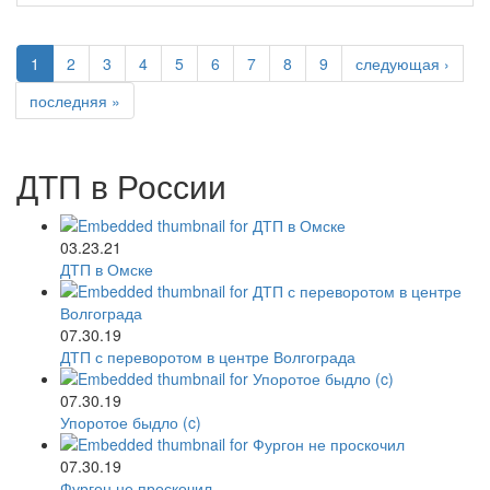
1
2
3
4
5
6
7
8
9
следующая ›
последняя »
ДТП в России
03.23.21
ДТП в Омске
07.30.19
ДТП с переворотом в центре Волгограда
07.30.19
Упоротое быдло (c)
07.30.19
Фургон не проскочил