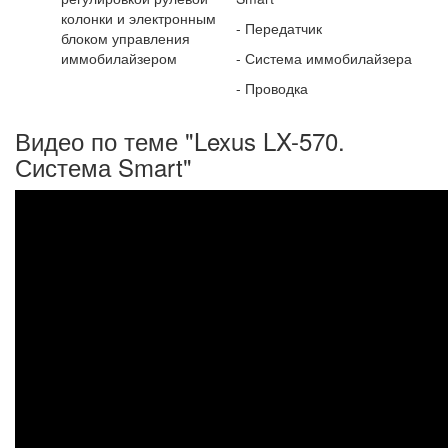
колонки и элек­тронным
- Передатчик
блоком управления
иммобилайзером
- Система иммобилайзера
- Проводка
Видео по теме "Lexus LX-570.
Система Smart"