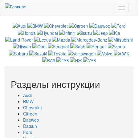
Перейти к основному содержанию
Toggle
navigati
Разделы инструкции
Audi
BMW
Chevrolet
Citroen
Daewoo
Datsun
Ford