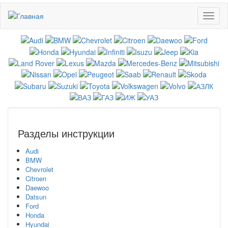
Перейти
Toggl
к
naviga
основному
содержанию
Разделы инструкции
Audi
BMW
Chevrolet
Citroen
Daewoo
Datsun
Ford
Honda
Hyundai