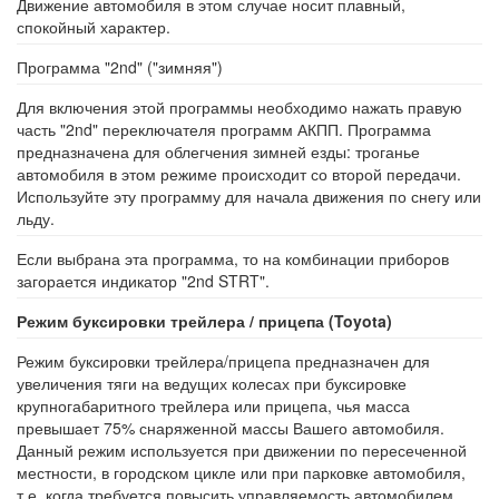
Движение автомобиля в этом случае носит плавный,
спокойный характер.
Программа "2nd" ("зимняя")
Для включения этой программы необходимо нажать правую
часть "2nd" переключателя программ АКПП. Программа
предназначена для облегчения зимней езды: троганье
автомобиля в этом режиме происходит со второй передачи.
Используйте эту программу для начала движения по снегу или
льду.
Если выбрана эта программа, то на комбинации приборов
загорается индикатор "2nd STRT".
Режим буксировки трейлера / прицепа (Toyota)
Режим буксировки трейлера/прицепа предназначен для
увеличения тяги на ведущих колесах при буксировке
крупногабаритного трейлера или прицепа, чья масса
превышает 75% снаряженной массы Вашего автомобиля.
Данный режим используется при движении по пересеченной
местности, в городском цикле или при парковке автомобиля,
т.е, когда требуется повысить управляемость автомобилем