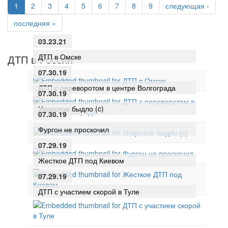
1
2
3
4
5
6
7
8
9
следующая ›
последняя »
03.23.21
ДТП в Омске
ДТП в России
07.30.19
ДТП с переворотом в центре Волгограда
07.30.19
Упоротое быдло (c)
07.30.19
Фургон не проскочил
07.29.19
Жесткое ДТП под Киевом
07.29.19
ДТП с участием скорой в Туле