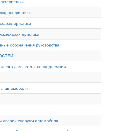
арактеристики
иехарактеристики
иехарактеристики
ческиехарактеристики
овные обозначения руководства
ВНОСТЕЙ
гаражного домкрата и лапподъемника
тры автомобиля
ами дверей снаружи автомобиля