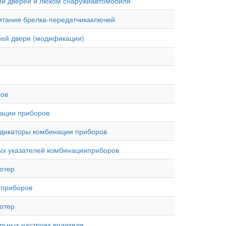
лами дверей и люком снаружиавтомобиля
 питания брелка-передатчикаключей
дней двери (модификации)
ров
нации приборов
индикаторы комбинации приборов
ьных указателей комбинацииприборов
ьютер
 приборов
ьютер
альных настроек водителя