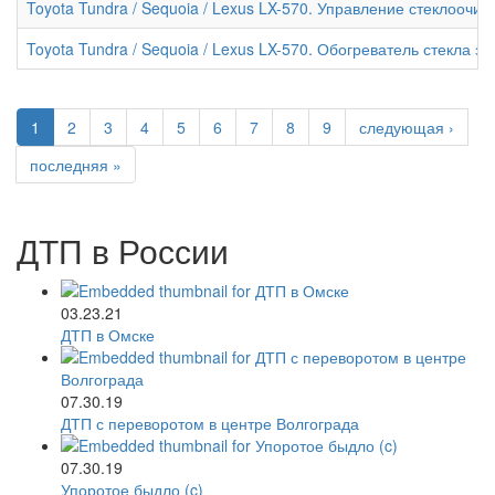
Toyota Tundra / Sequoia / Lexus LX-570. Управление стеклооч
Toyota Tundra / Sequoia / Lexus LX-570. Обогреватель стекла з
1
2
3
4
5
6
7
8
9
следующая ›
последняя »
ДТП в России
03.23.21
ДТП в Омске
07.30.19
ДТП с переворотом в центре Волгограда
07.30.19
Упоротое быдло (c)