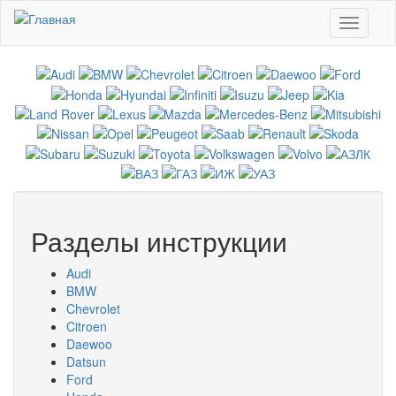
Перейти к основному содержанию
Toggle
navigati
Разделы инструкции
Audi
BMW
Chevrolet
Citroen
Daewoo
Datsun
Ford