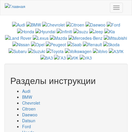
Перейти к основному содержанию
Toggle
navigati
Разделы инструкции
Audi
BMW
Chevrolet
Citroen
Daewoo
Datsun
Ford