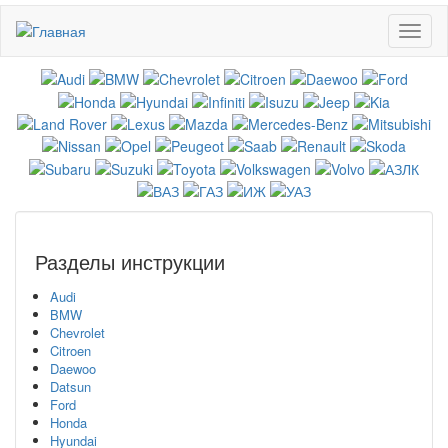
Перейти
Toggl
к
naviga
основному
содержанию
Разделы инструкции
Audi
BMW
Chevrolet
Citroen
Daewoo
Datsun
Ford
Honda
Hyundai