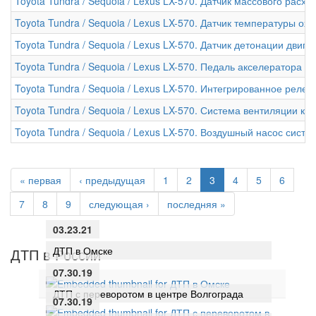
Toyota Tundra / Sequoia / Lexus LX-570. Датчик массового расхо
Toyota Tundra / Sequoia / Lexus LX-570. Датчик температуры о
Toyota Tundra / Sequoia / Lexus LX-570. Датчик детонации двига
Toyota Tundra / Sequoia / Lexus LX-570. Педаль акселератора дв
Toyota Tundra / Sequoia / Lexus LX-570. Интегрированное реле (
Toyota Tundra / Sequoia / Lexus LX-570. Система вентиляции ка
Toyota Tundra / Sequoia / Lexus LX-570. Воздушный насос систе
« первая
‹ предыдущая
1
2
3
4
5
6
7
8
9
следующая ›
последняя »
03.23.21
ДТП в Омске
ДТП в России
07.30.19
ДТП с переворотом в центре Волгограда
07.30.19