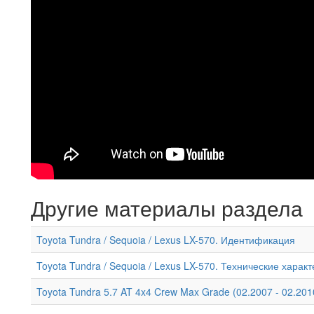
Другие материалы раздела
Toyota Tundra / Sequoia / Lexus LX-570. Идентификация
Toyota Tundra / Sequoia / Lexus LX-570. Технические харак
Toyota Tundra 5.7 AT 4x4 Crew Max Grade (02.2007 - 02.201