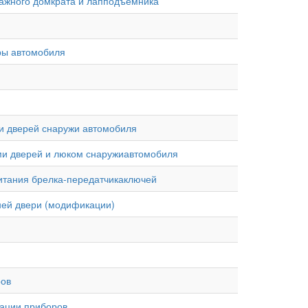
гаражного домкрата и лапподъемника
тры автомобиля
ами дверей снаружи автомобиля
лами дверей и люком снаружиавтомобиля
 питания брелка-передатчикаключей
дней двери (модификации)
ров
нации приборов