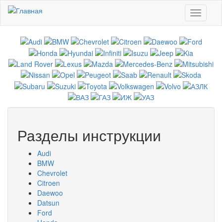
Перейти к основному содержанию
Toggle
navigati
Разделы инструкции
Audi
BMW
Chevrolet
Citroen
Daewoo
Datsun
Ford