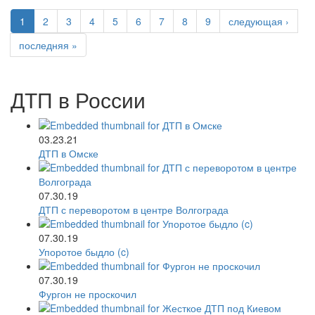
1
2
3
4
5
6
7
8
9
следующая ›
последняя »
ДТП в России
03.23.21
ДТП в Омске
07.30.19
ДТП с переворотом в центре Волгограда
07.30.19
Упоротое быдло (c)
07.30.19
Фургон не проскочил