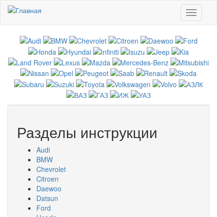
Перейти к основному содержанию
Toggle
navigati
Разделы инструкции
Audi
BMW
Chevrolet
Citroen
Daewoo
Datsun
Ford