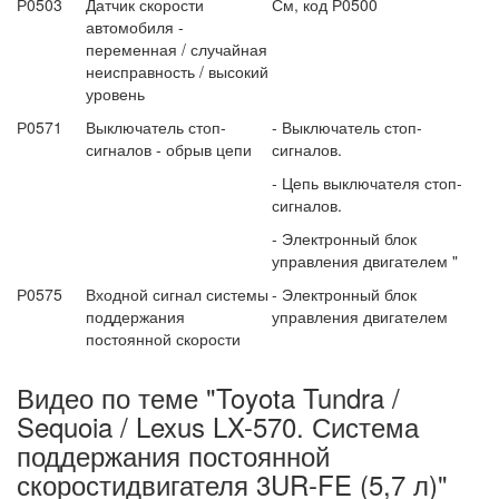
Р0503
Датчик скорости
См, код Р0500
автомобиля -
переменная / случайная
неис­правность / высокий
уровень
Р0571
Выключатель стоп-
- Выключатель стоп-
сигналов - обрыв цепи
сигналов.
- Цепь выключателя стоп-
сигналов.
- Электронный блок
управления двигателем "
Р0575
Входной сигнал системы
- Электронный блок
под­держания
управления двигателем
постоянной скорости
Видео по теме "Toyota Tundra /
Sequoia / Lexus LX-570. Система
поддержания постоянной
скоростидвигателя 3UR-FE (5,7 л)"