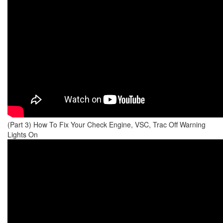
(Part 3) How To Fix Your Check Engine, VSC, Trac Off Warning
Lights On