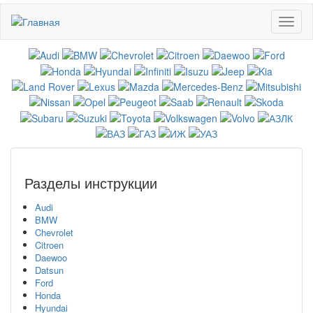
Перейти
Toggl
к
naviga
основному
содержанию
Разделы инструкции
Audi
BMW
Chevrolet
Citroen
Daewoo
Datsun
Ford
Honda
Hyundai