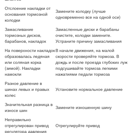
Отслоение накладки от
Замените колодку (лучше
основания тормозной
одновременно все на одной оси)
колодки
Замасливание
Замасленные диски и барабаны
тормозных дисков,
очистите, колодки замените.
барабанов, накладок
Устраните причину замасливания
На поверхности накладок
В начале движения, на малой
образовалась ледяная
скорости проверяйте тормоза. В
или соляная корка
дождь и после проезда глубоких луж
(зимой). Накладки
подсушивайте тормоза легкими
намокли
нажатиями педали тормоза
Разное давление в
шинах левых и правых
Установите нормальное давление
колес
Значительная разница в
Замените изношенную шину
износе шин
Неправильно
отрегулирован привод
Отрегулируйте привод
регулятора давления