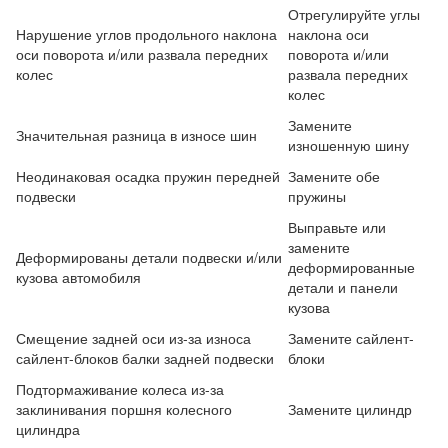
Отрегулируйте углы
Нарушение углов продольного наклона
наклона оси
оси поворота и/или развала передних
поворота и/или
колес
развала передних
колес
Замените
Значительная разница в износе шин
изношенную шину
Неодинаковая осадка пружин передней
Замените обе
подвески
пружины
Выправьте или
замените
Деформированы детали подвески и/или
деформированные
кузова автомобиля
детали и панели
кузова
Смещение задней оси из-за износа
Замените сайлент-
сайлент-блоков балки задней подвески
блоки
Подтормаживание колеса из-за
заклинивания поршня колесного
Замените цилиндр
цилиндра