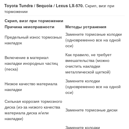
Toyota Tundra / Sequoia / Lexus LX-570.
Скрип, визг при
торможении
Скрип, визг при торможении
Причина неисправности
Методы устранения
Замените тормозные колодки
Предельный износ тормозных
(одновременно все на одной
накладок
оси)
Как правило, не требует
Включение в материал
вмешательства (можно
накладки инородных частиц
очистить накладки
(песка)
металлической щеткой)
Замените колодки
Низкое качество материала
(одновременно все на одной
накладки
оси)
Сильная коррозия тормозного
диска (из-за низкого качества
Замените тормозные диски
материала диска и/или
накладки)
Замените колодки