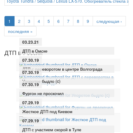
Toyota Tundra / Sequoia / Lexus LX-570. Обогреватель стекла за
1
2
3
4
5
6
7
8
9
следующая ›
последняя »
03.23.21
ДТП в Омске
ДТП в России
07.30.19
ДТП с переворотом в центре Волгограда
07.30.19
Упоротое быдло (c)
07.30.19
Фургон не проскочил
07.29.19
Жесткое ДТП под Киевом
07.29.19
ДТП с участием скорой в Туле