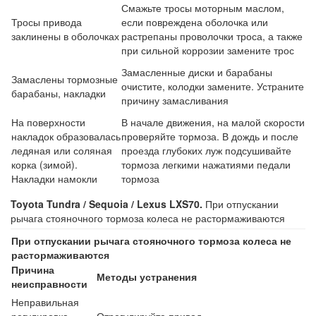
Смажьте тросы моторным маслом,
Тросы привода
если повреждена оболочка или
заклинены в оболочках
растрепаны проволочки троса, а также
при сильной коррозии замените трос
Замасленные диски и барабаны
Замаслены тормозные
очистите, колодки замените. Устраните
барабаны, накладки
причину замасливания
На поверхности
В начале движения, на малой скорости
накладок образовалась
проверяйте тормоза. В дождь и после
ледяная или соляная
проезда глубоких луж подсушивайте
корка (зимой).
тормоза легкими нажатиями педали
Накладки намокли
тормоза
Toyota Tundra / Sequoia / Lexus LXS70.
При отпускании
рычага стояночного тормоза колеса не растормаживаются
При отпускании рычага стояночного тормоза колеса не
растормаживаются
Причина
Методы устранения
неисправности
Неправильная
регулировка
Отрегулируйте привод