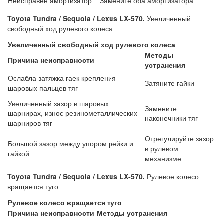
Неисправен амортизатор
Замените оба амортизатора
Toyota Tundra / Sequoia / Lexus LX-570.
Увеличенный
свободный ход рулевого колеса
Увеличенный свободный ход рулевого колеса
Методы
Причина неисправности
устранения
Ослабла затяжка гаек крепления
Затяните гайки
шаровых пальцев тяг
Увеличенный зазор в шаровых
Замените
шарнирах, износ резинометаллических
наконечники тяг
шарниров тяг
Отрегулируйте зазор
Большой зазор между упором рейки и
в рулевом
гайкой
механизме
Toyota Tundra / Sequoia / Lexus LX-570.
Рулевое колесо
вращается туго
Рулевое колесо вращается туго
Причина неисправности
Методы устранения