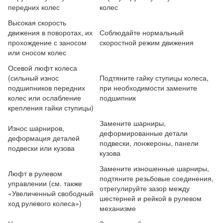
передних колес
колес
Высокая скорость
движения в поворотах, их
Соблюдайте нормальный
прохождение с заносом
скоростной режим движения
или сносом колес
Осевой люфт колеса
(сильный износ
Подтяните гайку ступицы колеса,
подшипников передних
при необходимости замените
колес или ослабление
подшипник
крепления гайки ступицы)
Замените шарниры,
Износ шарниров,
деформированные детали
деформация деталей
подвески, лонжероны, панели
подвески или кузова
кузова
Замените изношенные шарниры,
Люфт в рулевом
подтяните резьбовые соединения,
управлении (см. также
отрегулируйте зазор между
«Увеличенный свободный
шестерней и рейкой в рулевом
ход рулевого колеса»)
механизме