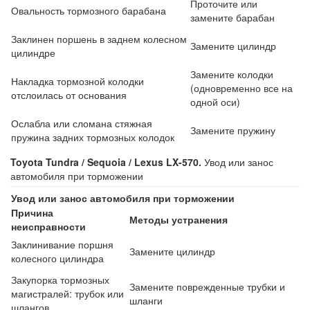
Проточите или
Овальность тормозного барабана
замените барабан
Заклинен поршень в заднем колесном
Замените цилиндр
цилиндре
Замените колодки
Накладка тормозной колодки
(одновременно все на
отслоилась от основания
одной оси)
Ослабла или сломана стяжная
Замените пружину
пружина задних тормозных колодок
Toyota Tundra / Sequoia / Lexus LX-570.
Увод или занос
автомобиля при торможении
Увод или занос автомобиля при торможении
Причина
Методы устранения
неисправности
Заклинивание поршня
Замените цилиндр
колесного цилиндра
Закупорка тормозных
Замените поврежденные трубки и
магистралей: трубок или
шланги
шлангов