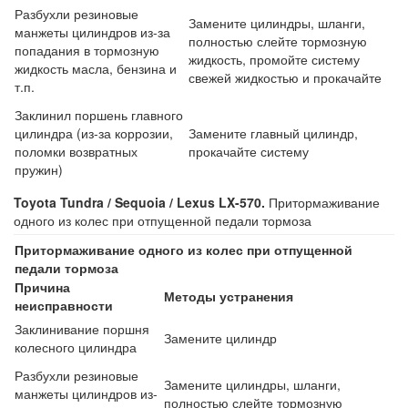
Разбухли резиновые
Замените цилиндры, шланги,
манжеты цилиндров из-за
полностью слейте тормозную
попадания в тормозную
жидкость, промойте систему
жидкость масла, бензина и
свежей жидкостью и прокачайте
т.п.
Заклинил поршень главного
цилиндра (из-за коррозии,
Замените главный цилиндр,
поломки возвратных
прокачайте систему
пружин)
Toyota Tundra / Sequoia / Lexus LX-570.
Притормаживание
одного из колес при отпущенной педали тормоза
Притормаживание одного из колес при отпущенной
педали тормоза
Причина
Методы устранения
неисправности
Заклинивание поршня
Замените цилиндр
колесного цилиндра
Разбухли резиновые
Замените цилиндры, шланги,
манжеты цилиндров из-
полностью слейте тормозную