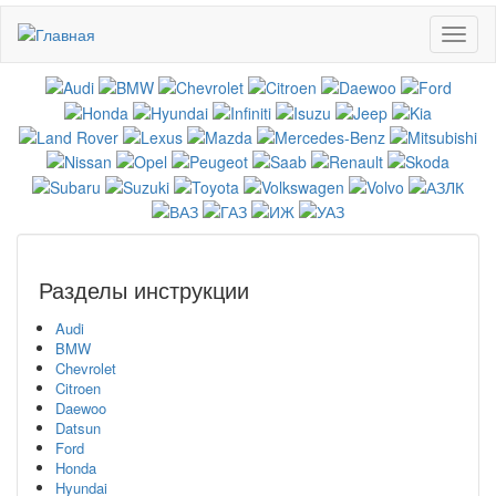
Перейти
Toggl
к
naviga
основному
содержанию
Разделы инструкции
Audi
BMW
Chevrolet
Citroen
Daewoo
Datsun
Ford
Honda
Hyundai