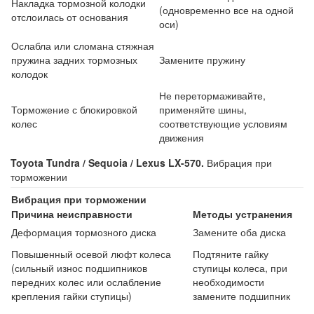
Накладка тормозной колодки
(одновременно все на одной
отслоилась от основания
оси)
Ослабла или сломана стяжная
пружина задних тормозных
Замените пружину
колодок
Не перетормаживайте,
Торможение с блокировкой
применяйте шины,
колес
соответствующие условиям
движения
Toyota Tundra / Sequoia / Lexus LX-570.
Вибрация при
торможении
Вибрация при торможении
Причина неисправности
Методы устранения
Деформация тормозного диска
Замените оба диска
Повышенный осевой люфт колеса
Подтяните гайку
(сильный износ подшипников
ступицы колеса, при
передних колес или ослабление
необходимости
крепления гайки ступицы)
замените подшипник