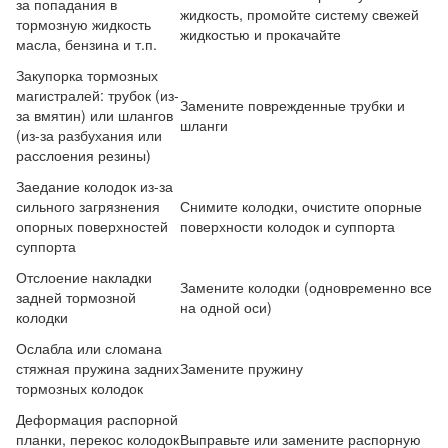
за попадания в
жидкость, промойте систему свежей
тормозную жидкость
жидкостью и прокачайте
масла, бензина и т.п.
Закупорка тормозных
магистралей: трубок (из-
Замените поврежденные трубки и
за вмятин) или шлангов
шланги
(из-за разбухания или
расслоения резины)
Заедание колодок из-за
сильного загрязнения
Снимите колодки, очистите опорные
опорных поверхностей
поверхности колодок и суппорта
суппорта
Отслоение накладки
Замените колодки (одновременно все
задней тормозной
на одной оси)
колодки
Ослабла или сломана
стяжная пружина задних
Замените пружину
тормозных колодок
Деформация распорной
планки, перекос колодок
Выправьте или замените распорную