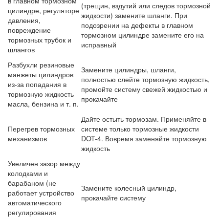
в главном тормозном
(трещин, вздутий или следов тормозной
цилиндре, регуляторе
жидкости) замените шланги. При
давления,
подозрении на дефекты в главном
повреждение
тормозном цилиндре замените его на
тормозных трубок и
исправный
шлангов
Разбухли резиновые
Замените цилиндры, шланги,
манжеты цилиндров
полностью слейте тормозную жидкость,
из-за попадания в
промойте систему свежей жидкостью и
тормозную жидкость
прокачайте
масла, бензина и т. п.
Дайте остыть тормозам. Применяйте в
Перегрев тормозных
системе только тормозные жидкости
механизмов
DOT-4. Вовремя заменяйте тормозную
жидкость
Увеличен зазор между
колодками и
барабаном (не
Замените колесный цилиндр,
работает устройство
прокачайте систему
автоматического
регулирования