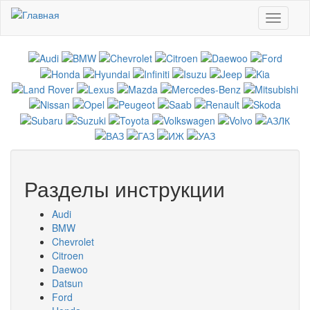
Перейти к основному содержанию
Toggle
navigati
Разделы инструкции
Audi
BMW
Chevrolet
Citroen
Daewoo
Datsun
Ford