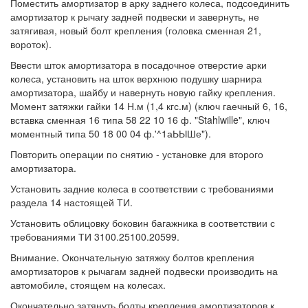
Поместить амортизатор в арку заднего колеса, подсоединить
амортизатор к рычагу задней подвески и завернуть, не
затягивая, новый болт крепления (головка сменная 21,
вороток).
Ввести шток амортизатора в посадочное отверстие арки
колеса, установить на шток верхнюю подушку шарнира
амортизатора, шайбу и навернуть новую гайку крепления.
Момент затяжки гайки 14 Н.м (1,4 кгс.м) (ключ гаечный 6, 16,
вставка сменная 16 типа 58 22 10 16 ф. "Stahlwille", ключ
моментный типа 50 18 00 04 ф.'^1аЬЫШе").
Повторить операции по снятию - установке для второго
амортизатора.
Установить задние колеса в соответствии с требованиями
раздела 14 настоящей ТИ.
Установить облицовку боковин багажника в соответствии с
требованиями ТИ 3100.25100.20599.
Внимание. Окончательную затяжку болтов крепления
амортизаторов к рычагам задней подвески производить на
автомобиле, стоящем на колесах.
Окончательно затянуть болты крепления амортизаторов к