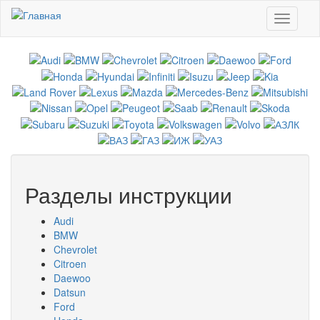
Перейти к основному содержанию
Toggle
navigati
Разделы инструкции
Audi
BMW
Chevrolet
Citroen
Daewoo
Datsun
Ford