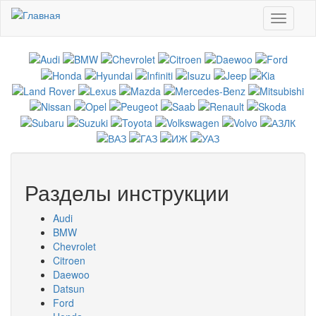
Перейти к основному содержанию
Toggle
navigati
Разделы инструкции
Audi
BMW
Chevrolet
Citroen
Daewoo
Datsun
Ford