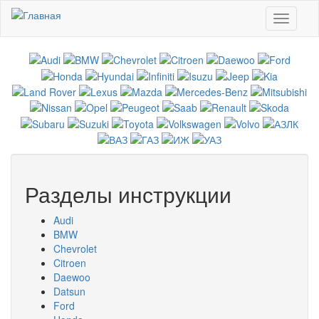
Перейти к основному содержанию
Toggle
navigati
Разделы инструкции
Audi
BMW
Chevrolet
Citroen
Daewoo
Datsun
Ford