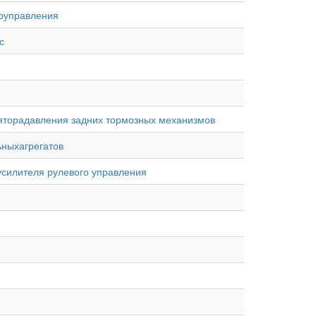
гоуправления
с
ляторадавления задних тормозных механизмов
ьныхагрегатов
усилителя рулевого управления