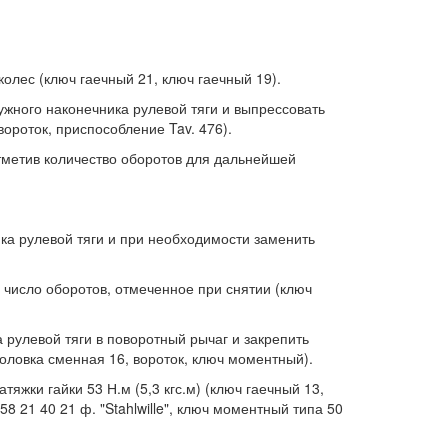
колес (ключ гаечный 21, ключ гаечный 19).
ужного наконечника рулевой тяги и выпрессовать
вороток, приспособление Tav. 476).
отметив количество оборотов для дальнейшей
ка рулевой тяги и при необходимости заменить
 число оборотов, отмеченное при снятии (ключ
рулевой тяги в поворотный рычаг и закрепить
(головка сменная 16, вороток, ключ моментный).
тяжки гайки 53 Н.м (5,3 кгс.м) (ключ гаечный 13,
58 21 40 21 ф. "Stahlwille", ключ моментный типа 50