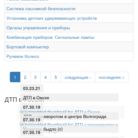
Система пассивной безопасности
Установка детских удерживающих устройств
Органы управления и приборы
Комбинация приборов. Сигнальные лампы
Бортовой компьютер
Рулевое Колесо
1
2
3
4
5
следующая ›
последняя »
03.23.21
ДТП в Омске
ДТП в России
07.30.19
ДТП с переворотом в центре Волгограда
07.30.19
Упоротое быдло (c)
07.30.19