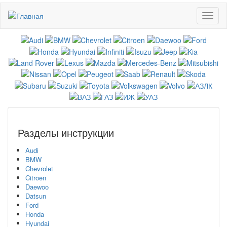
Перейти
Toggl
к
naviga
основному
содержанию
Разделы инструкции
Audi
BMW
Chevrolet
Citroen
Daewoo
Datsun
Ford
Honda
Hyundai