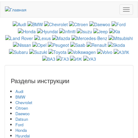
Перейти
Toggl
к
naviga
основному
содержанию
Разделы инструкции
Audi
BMW
Chevrolet
Citroen
Daewoo
Datsun
Ford
Honda
Hyundai