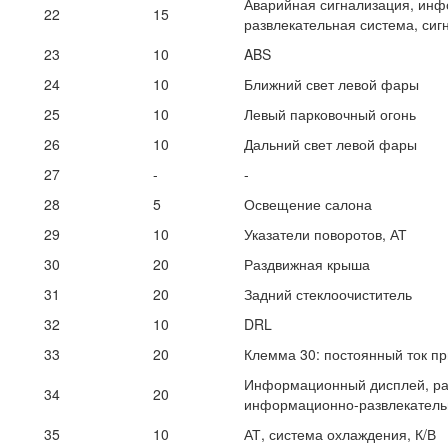
Аварийная сигнализация, ин
22
15
развлекательная система, сиг
23
10
ABS
24
10
Ближний свет левой фары
25
10
Левый парковочный огонь
26
10
Дальний свет левой фары
27
-
-
28
5
Освещение салона
29
10
Указатели поворотов, АТ
30
20
Раздвижная крыша
31
20
Задний стеклоочиститель
32
10
DRL
33
20
Клемма 30: постоянный ток п
Информационный дисплей, рад
34
20
информационно-развлекатель
35
10
АТ, система охлаждения, К/В