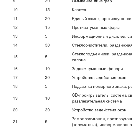
9
30
Омывание линз фар
10
15
Клаксон
11
20
Единый замок, противоугонна
12
15
Противотуманные фары
13
5
Информационный дисплей, сис
14
30
Стеклоочистители, раздвижна
Стеклоподъемники, раздвижна
15
5
салона
16
10
Задние туманные фонари
17
30
Устройство задействия окон
18
5
Подсветка номерного знака, р
CD-проигрыватель, система с
19
10
развлекательная система
20
30
Устройство задействия окон
Замок зажигания, противоугон
21
5
(телематика), информационно