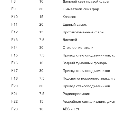
F8
10
Дальний свет правой фары
F9
30
Омыватели линз фар
F10
15
Клаксон
F11
20
Единый замок
F12
15
Противотуманные фары
F13
7.5
Дисплей
F14
30
Стеклоочистители
F15
7.5
Привод стеклоподъемников, кр
F16
10
Задний туманный фонарь
F17
30
Привод стеклоподъемников
F18
7.5
Подсветка номерного знака и 
F20
30
Привод стеклоподъемников
F21
7.5
Радиоприемник
F22
15
Аварийная сигнализация, дисп
F23
10
ABS и ГУР