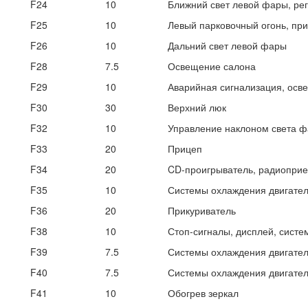
F24
10
Ближний свет левой фары, ре
F25
10
Левый парковочный огонь, при
F26
10
Дальний свет левой фары
F28
7.5
Освещение салона
F29
10
Аварийная сигнализация, осв
F30
30
Верхний люк
F32
10
Управление наклоном света ф
F33
20
Прицеп
F34
20
CD-проигрыватель, радиоприе
F35
10
Системы охлаждения двигател
F36
20
Прикуриватель
F38
10
Стоп-сигналы, дисплей, систе
F39
7.5
Системы охлаждения двигател
F40
7.5
Системы охлаждения двигател
F41
10
Обогрев зеркал