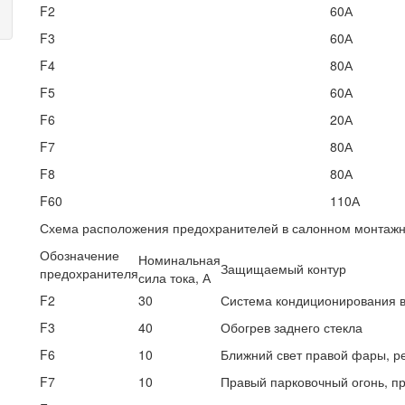
F2
60А
F3
60А
F4
80А
F5
60А
F6
20А
F7
80А
F8
80А
F60
110А
Схема расположения предохранителей в салонном монтажн
Обозначение
Номинальная
Защищаемый контур
предохранителя
сила тока, А
F2
30
Система кондиционирования в
F3
40
Обогрев заднего стекла
F6
10
Ближний свет правой фары, р
F7
10
Правый парковочный огонь, пр