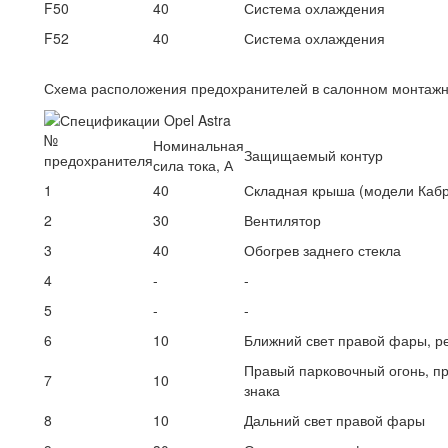
F50
40
Система охлаждения
F52
40
Система охлаждения
Схема расположения предохранителей в салонном монтажн
№
Номинальная
Защищаемый контур
предохранителя
сила тока, А
1
40
Складная крыша (модели Кабр
2
30
Вентилятор
3
40
Обогрев заднего стекла
4
-
-
5
-
-
6
10
Ближний свет правой фары, ре
Правый парковочный огонь, пр
7
10
знака
8
10
Дальний свет правой фары