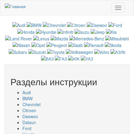
Перейти к основному содержанию
Toggle
navigati
Разделы инструкции
Audi
BMW
Chevrolet
Citroen
Daewoo
Datsun
Ford