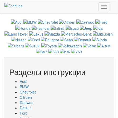
Перейти к основному содержанию
Toggle
navigati
Разделы инструкции
Audi
BMW
Chevrolet
Citroen
Daewoo
Datsun
Ford