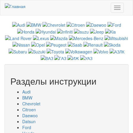
Перейти к основному содержанию
Toggle
navigati
Разделы инструкции
Audi
BMW
Chevrolet
Citroen
Daewoo
Datsun
Ford