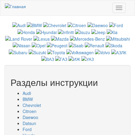
Перейти к основному содержанию
Toggle
navigati
Разделы инструкции
Audi
BMW
Chevrolet
Citroen
Daewoo
Datsun
Ford