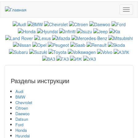
Перейти
Toggl
к
naviga
основному
содержанию
Разделы инструкции
Audi
BMW
Chevrolet
Citroen
Daewoo
Datsun
Ford
Honda
Hyundai