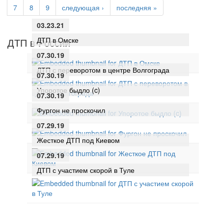
7
8
9
следующая ›
последняя »
03.23.21
ДТП в Омске
ДТП в России
07.30.19
ДТП с переворотом в центре Волгограда
07.30.19
Упоротое быдло (c)
07.30.19
Фургон не проскочил
07.29.19
Жесткое ДТП под Киевом
07.29.19
ДТП с участием скорой в Туле