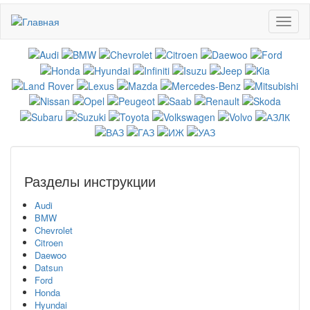
Перейти
Toggl
к
naviga
основному
содержанию
Разделы инструкции
Audi
BMW
Chevrolet
Citroen
Daewoo
Datsun
Ford
Honda
Hyundai