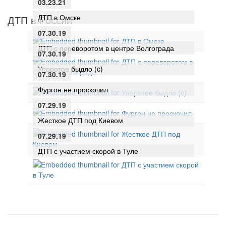
03.23.21
ДТП в Омске
ДТП в России
07.30.19
ДТП с переворотом в центре Волгограда
07.30.19
Упоротое быдло (c)
07.30.19
Фургон не проскочил
07.29.19
Жесткое ДТП под Киевом
07.29.19
ДТП с участием скорой в Туле