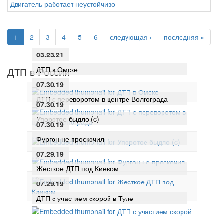
Двигатель работает неустойчиво
1
2
3
4
5
6
следующая ›
последняя »
03.23.21
ДТП в Омске
ДТП в России
07.30.19
ДТП с переворотом в центре Волгограда
07.30.19
Упоротое быдло (c)
07.30.19
Фургон не проскочил
07.29.19
Жесткое ДТП под Киевом
07.29.19
ДТП с участием скорой в Туле