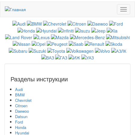
Перейти
Toggl
к
naviga
основному
содержанию
Разделы инструкции
Audi
BMW
Chevrolet
Citroen
Daewoo
Datsun
Ford
Honda
Hyundai