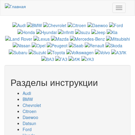
Перейти к основному содержанию
Toggle
navigati
Разделы инструкции
Audi
BMW
Chevrolet
Citroen
Daewoo
Datsun
Ford