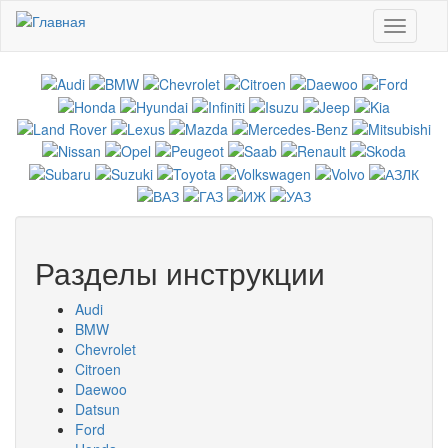
Перейти к основному содержанию
Toggle
navigati
Разделы инструкции
Audi
BMW
Chevrolet
Citroen
Daewoo
Datsun
Ford