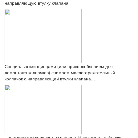
направляющую втулку клапана.
Специальными щипцами (или приспособлением для
демонтажа колпачков) снимаем маслоотражательный
колпачок с направляющей втулки клапана…
…и вынимаем колпачок из щипцов. Наносим на рабочую