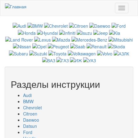
Перейти к основному содержанию
Toggle
navigati
Разделы инструкции
Audi
BMW
Chevrolet
Citroen
Daewoo
Datsun
Ford