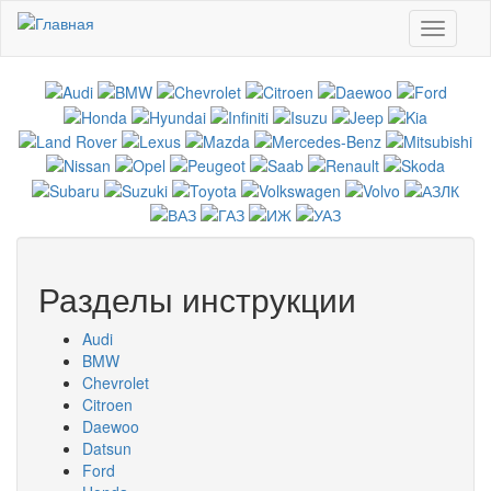
Перейти к основному содержанию
Toggle
navigati
Разделы инструкции
Audi
BMW
Chevrolet
Citroen
Daewoo
Datsun
Ford