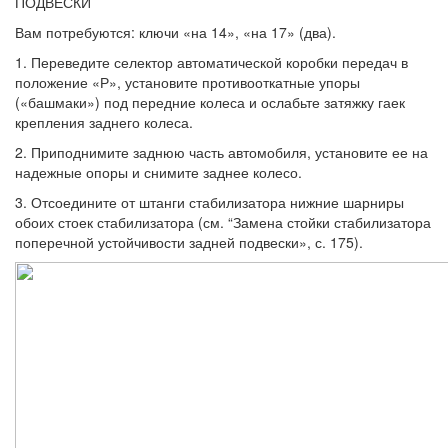
ПОДВЕСКИ
Вам потребуются: ключи «на 14», «на 17» (два).
1. Переведите селектор автоматической коробки передач в
положение «Р», устано­вите противооткатные упоры
(«башмаки») под передние колеса и ослабьте затяжку гаек
крепления заднего колеса.
2. Приподнимите заднюю часть автомо­биля, установите ее на
надежные опоры и снимите заднее колесо.
3. Отсоедините от штанги стабилизато­ра нижние шарниры
обоих стоек стабили­затора (см. “Замена стойки стабилизатора
поперечной устойчивости задней подве­ски», с. 175).