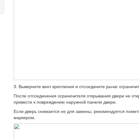
3. Выверните винт крепления и отсоеди­ните рычаг ограничи
После отсоединения ограничителя открыва­ния двери не отк
привести к повреждению на­ружной панели двери.
Если дверь снимается не для замены, реко­мендуется помет
маркером.