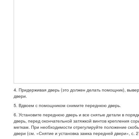
4. Придерживая дверь (это должен де­лать помощник), выве
двери.
5. Вдвоем с помощником снимите перед­нюю дверь.
6. Установите переднюю дверь и все сня­тые детали в поряд
дверь, перед окончательной затяжкой винтов крепления со
меткам. При необходимости отрегулируйте положение скобы 
двери (см. «Снятие и установка замка пе­редней двери», с. 2