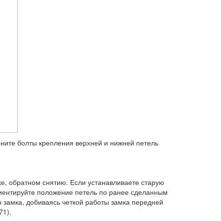
рните болты крепле­ния верхней и нижней петель
ке, обратном снятию. Если устанавливаете старую
риентируйте положение петель по ранее сделанным
замка, до­биваясь четкой работы замка передней
71).