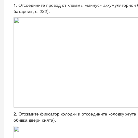
1. Отсоедините провод от клеммы «ми­нус» аккумуляторной 
батареи», с. 222).
2. Отожмите фиксатор колодки и отсоеди­ните колодку жгута
обивка двери снята).