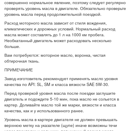
совершенно нор­мальное явление, поэтому следует регу­лярно
проверять уровень масла в двигате­ле. Обязательно проверьте
уровень масла перед продолжительной поездкой.
Расход моторного масла зависит от сти­ля вождения,
климатических и дорожных условий. Нормальный расход
масла может составлять до 1 л на 1000 км пробега.
Необкатанный двигатель может расходо­вать несколько
больше.
Вам потребуются: моторное масло, воронка, чистая
обтирочная ткань.
ПРИМЕЧАНИЕ
Завод-изготовитель рекомендует применять масло уровня
качества по API: SL, SM и клас­са вязкости SAE 5W-30.
Перед проверкой уровня масла после поезд­ки заглушите
двигатель и подождите 5-10 мин, пока масло не сольется в
картер. Доливайте масло той же марки, вязкости и класса
качества, как и у использованного ранее.
Уровень масла в картере двигателя не дол­жен превышать
верхнюю метку на указателе (щупе) иначе возможны течи
через проклад­ки и сальники, повышенный расход масла.