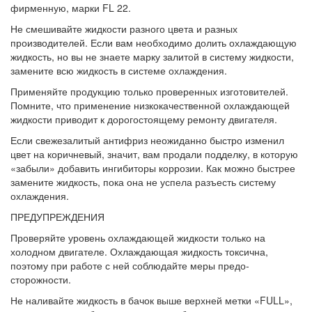
фирменную, марки FL 22.
Не смешивайте жидкости разного цвета и разных
производителей. Если вам необходимо долить охлаждающую
жид­кость, но вы не знаете марку залитой в си­стему жидкости,
замените всю жидкость в системе охлаждения.
Применяйте продукцию только прове­ренных изготовителей.
Помните, что при­менение низкокачественной охлаждающей
жидкости приводит к дорогостоящему ре­монту двигателя.
Если свежезалитый антифриз неожиданно быстро изменил
цвет на коричневый, значит, вам продали подделку, в которую
«забыли» добавить ингибиторы коррозии. Как можно быстрее
замените жидкость, пока она не ус­пела разъесть систему
охлаждения.
ПРЕДУПРЕЖДЕНИЯ
Проверяйте уровень охлаждающей жидко­сти только на
холодном двигателе. Охлаждающая жидкость токсична,
поэтому при работе с ней соблюдайте меры предо­
сторожности.
Не наливайте жидкость в бачок выше верх­ней метки «FULL»,