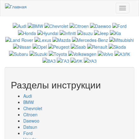
Перейти к основному содержанию
Toggle
navigati
Разделы инструкции
Audi
BMW
Chevrolet
Citroen
Daewoo
Datsun
Ford