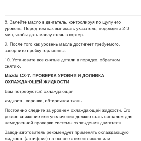
8. Залейте масло в двигатель, контроли­руя по щупу его
уровень. Перед тем как вы­нимать указатель, подождите 2-3
мин, что­бы дать маслу стечь в картер.
9. После того как уровень масла достигнет требуемого,
заверните пробку горловины.
10. Установите все снятые детали в по­рядке, обратном
снятию.
Mazda CX-7. ПРОВЕРКА УРОВНЯ И ДОЛИВКА
ОХЛАЖДАЮЩЕЙ ЖИДКОСТИ
Вам потребуются: охлаждающая
жидкость, воронка, обтирочная ткань.
Постоянно следите за уровнем охлажда­ющей жидкости. Его
резкое снижение или увеличение должно стать сигналом для
не­медленной проверки системы охлаждения двигателя.
Завод-изготовитель рекомендует приме­нять охлаждающую
жидкость (антифриз) на основе этиленгликоля или