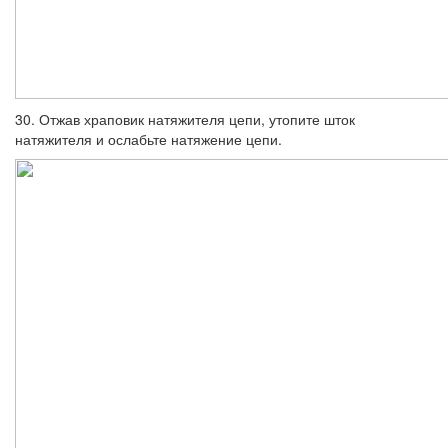
30. Отжав храповик натяжителя цепи, утопите шток
натяжителя и ослабьте натя­жение цепи.