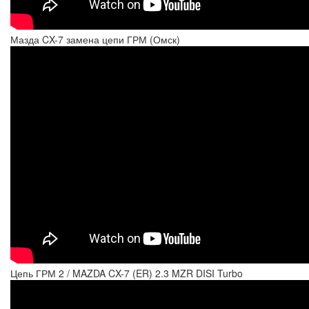
Мазда CX-7 замена цепи ГРМ (Омск)
Цепь ГРМ 2 / MAZDA CX-7 (ER) 2.3 MZR DISI Turbo