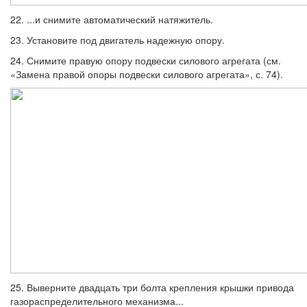
22. ...и снимите автоматический натяжи­тель.
23. Установите под двигатель надежную опору.
24. Снимите правую опору подвески си­лового агрегата (см.
«Замена правой опо­ры подвески силового агрегата», с. 74).
25. Выверните двадцать три болта кре­пления крышки привода
газораспредели­тельного механизма...