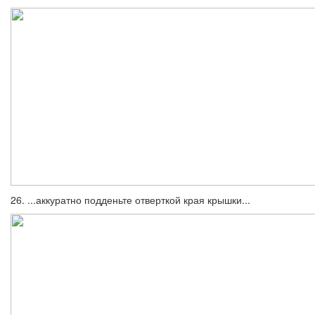
26. ...аккуратно подденьте отверткой края крышки...