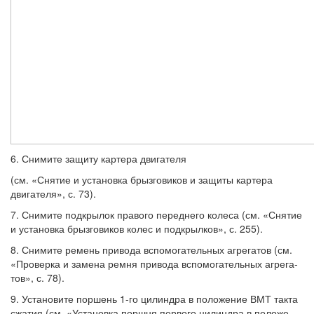
6. Снимите защиту картера двигателя
(см. «Снятие и установка брызговиков и за­щиты картера
двигателя», с. 73).
7. Снимите подкрылок правого передне­го колеса (см. «Снятие
и установка брызго­виков колес и подкрылков», с. 255).
8. Снимите ремень привода вспомога­тельных агрегатов (см.
«Проверка и замена ремня привода вспомогательных агрега­
тов», с. 78).
9. Установите поршень 1-го цилиндра в положение ВМТ такта
сжатия (см. «Уста­новка поршня первого цилиндра в положе­