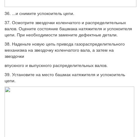
36. ...и снимите успокоитель цепи.
37. Осмотрите звездочки коленчатого и распределительных
валов. Оцените со­стояние башмака натяжителя и успокоите­ля
цепи. При необходимости замените де­фектные детали.
38. Наденьте новую цепь привода газора­спределительного
механизма на звездочку коленчатого вала, а затем на
звездочки
впускного и выпускного распределитель­ных валов.
39. Установите на место башмак натяжи­теля и успокоитель
цепи.