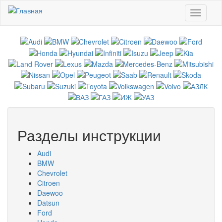
Перейти к основному содержанию
Toggle
navigati
Разделы инструкции
Audi
BMW
Chevrolet
Citroen
Daewoo
Datsun
Ford