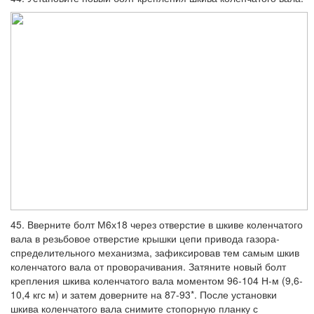
45. Вверните болт М6х18 через отвер­стие в шкиве коленчатого
вала в резьбовое отверстие крышки цепи привода газора­
спределительного механизма, зафиксиро­вав тем самым шкив
коленчатого вала от проворачивания. Затяните новый болт
кре­пления шкива коленчатого вала моментом 96-104 Н-м (9,6-
10,4 кгс м) и затем довер­ните на 87-93*. После установки
шкива ко­ленчатого вала снимите стопорную планку с