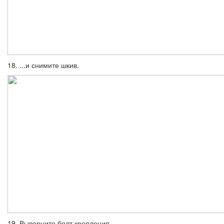
18. ...и снимите шкив.
19. Выверните болт крепления...