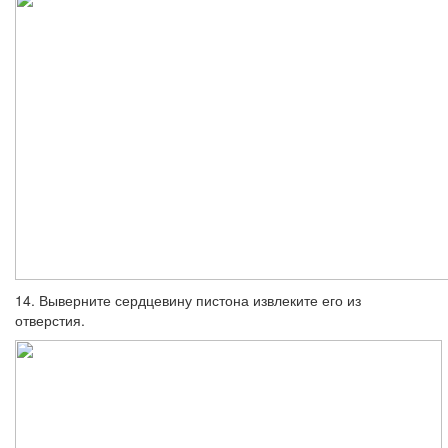
14. Выверните сердцевину пистона из­влеките его из
отверстия.