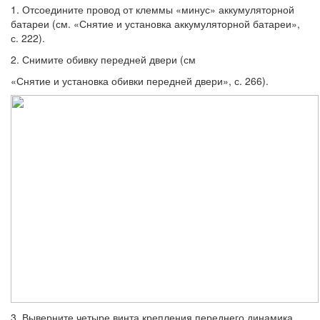
1. Отсоедините провод от клеммы «ми­нус» аккумуляторной
батареи (см. «Снятие и установка аккумуляторной батареи»,
с. 222).
2. Снимите обивку передней двери (см
«Снятие и установка обивки передней две­ри», с. 266).
3. Выверните четыре винта крепления пе­реднего динамика